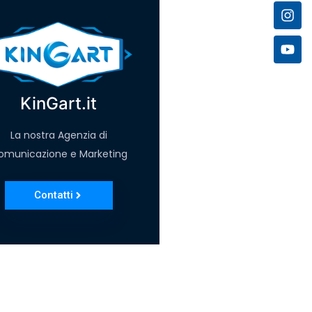
KinGart.it
La nostra Agenzia di
omunicazione e Marketing
Contatti