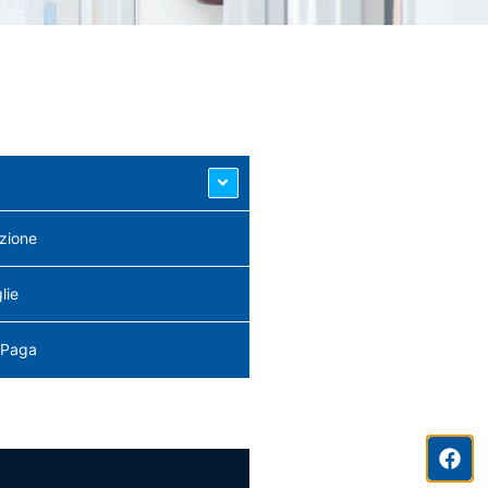
zione
lie
 Paga