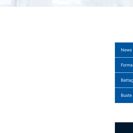
News
Forma
Battag
Buste