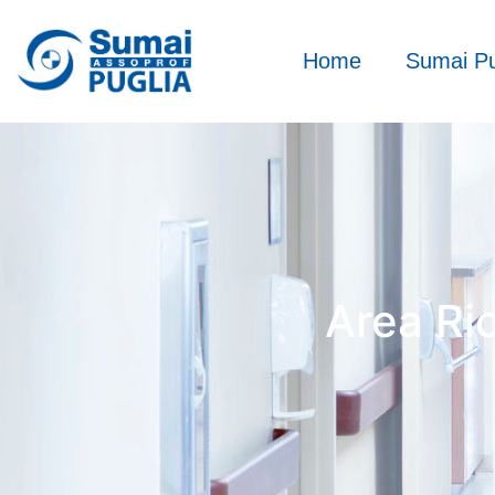
Home
Sumai Pu
Area Ric