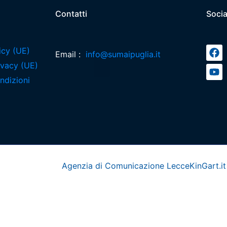
Contatti
Socia
icy (UE)
Email :
info@sumaipuglia.it
rivacy (UE)
ndizioni
Agenzia di Comunicazione Lecce
KinGart.it