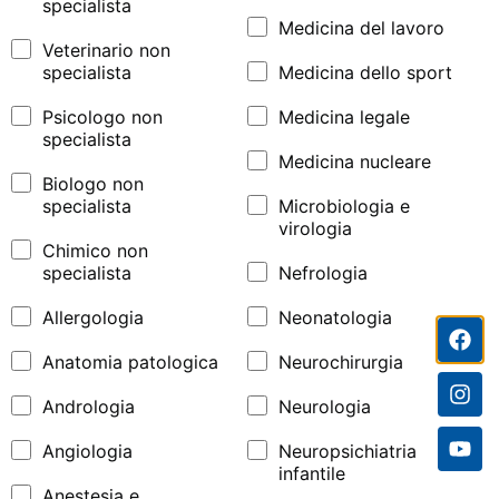
specialista
Medicina del lavoro
Veterinario non
specialista
Medicina dello sport
Psicologo non
Medicina legale
specialista
Medicina nucleare
Biologo non
specialista
Microbiologia e
virologia
Chimico non
specialista
Nefrologia
Allergologia
Neonatologia
Anatomia patologica
Neurochirurgia
Andrologia
Neurologia
Angiologia
Neuropsichiatria
infantile
Anestesia e