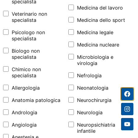
specialista
Medicina del lavoro
Veterinario non
specialista
Medicina dello sport
Psicologo non
Medicina legale
specialista
Medicina nucleare
Biologo non
specialista
Microbiologia e
virologia
Chimico non
specialista
Nefrologia
Allergologia
Neonatologia
Anatomia patologica
Neurochirurgia
Andrologia
Neurologia
Angiologia
Neuropsichiatria
infantile
Anestesia e