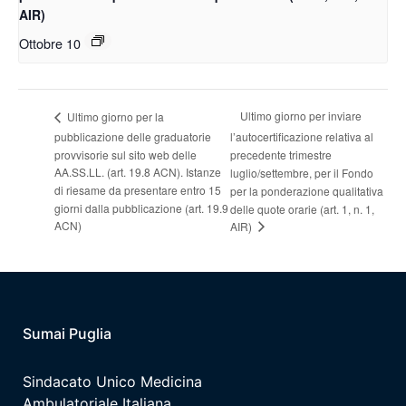
AIR)
Ottobre 10
Ultimo giorno per inviare
Ultimo giorno per la
pubblicazione delle graduatorie
l’autocertificazione relativa al
provvisorie sul sito web delle
precedente trimestre
AA.SS.LL. (art. 19.8 ACN). Istanze
luglio/settembre, per il Fondo
di riesame da presentare entro 15
per la ponderazione qualitativa
giorni dalla pubblicazione (art. 19.9
delle quote orarie (art. 1, n. 1,
ACN)
AIR)
Sumai Puglia
Sindacato Unico Medicina
Ambulatoriale Italiana