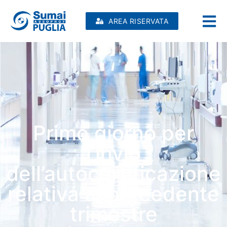
AREA RISERVATA
Primo giorno per
l’invio
dell’autocertificazione
relativa al precedente
trimestre