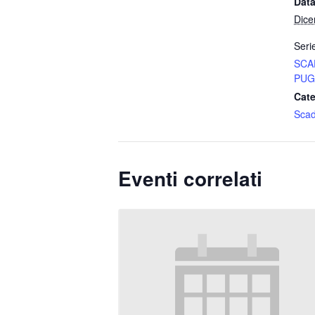
Data
Dice
Seri
SCA
PUG
Cate
Sca
Eventi correlati