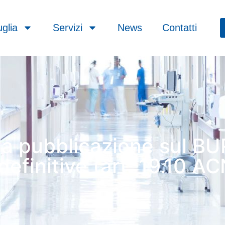
glia
Servizi
News
Contatti
la pubblicazione sul BU
definitive (art. 19.10 AC