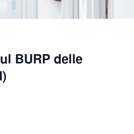
sul BURP delle
N)