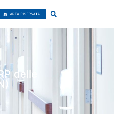
AREA RISERVATA
RP delle
N)