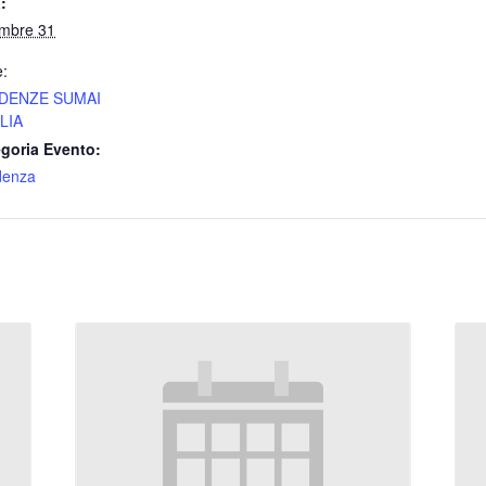
:
mbre 31
e:
DENZE SUMAI
LIA
goria Evento:
denza