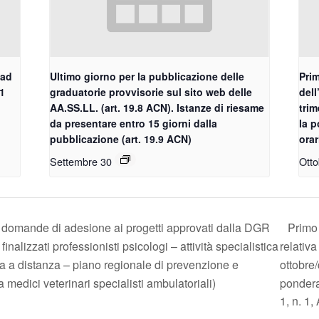
 ad
Ultimo giorno per la pubblicazione delle
Prim
.1
graduatorie provvisorie sul sito web delle
dell
AA.SS.LL. (art. 19.8 ACN). Istanze di riesame
trim
da presentare entro 15 giorni dalla
la p
pubblicazione (art. 19.9 ACN)
orar
Settembre 30
Otto
 domande di adesione ai progetti approvati dalla DGR
Primo 
nalizzati professionisti psicologi – attività specialistica
relativa
ica a distanza – piano regionale di prevenzione e
ottobre
a medici veterinari specialisti ambulatoriali)
ponderaz
1, n. 1,