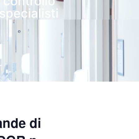
 controllo
specialisti
ande di