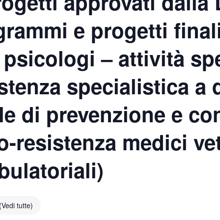
ogetti approvati dalla
rammi e progetti finali
psicologi – attività spe
istenza specialistica a 
le di prevenzione e con
co-resistenza medici vet
bulatoriali)
(Vedi tutte)