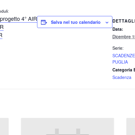
duli:
 progetto 4° AIR
DETTAGL
Salva nel tuo calendario
IR
Data:
R
Dicembre 1
Serie:
SCADENZE
PUGLIA
Categoria 
Scadenza