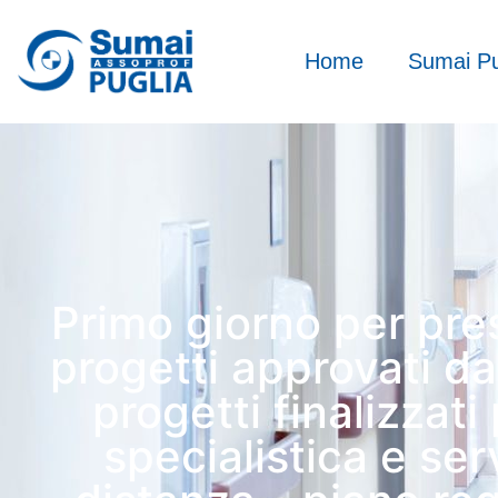
Home
Sumai Pu
Primo giorno per pre
progetti approvati d
progetti finalizzati
specialistica e ser