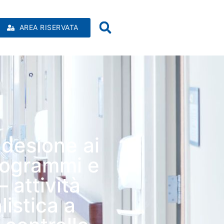
AREA RISERVATA
adesione ai
programmi e
– attività
listica a