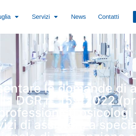
glia
Servizi
News
Contatti
sentare le domande di 
alla DGR n. 159/2022 (
 professionisti psicologi 
vizi di assistenza specia