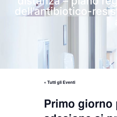
distanza – piano reg
dell’antibiotico-resi
« Tutti gli Eventi
Primo giorno 