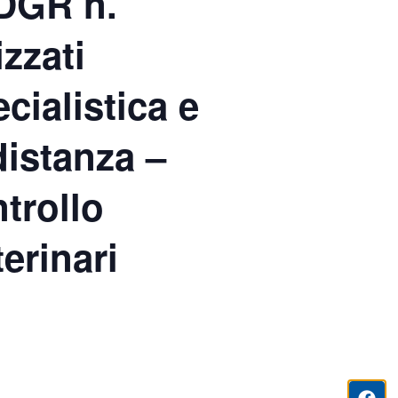
 DGR n.
zzati
cialistica e
distanza –
trollo
erinari