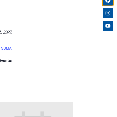
I
5, 2027
 SUMAI
Evento: