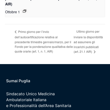
AIR)
Ottobre 1
Ultimo giorno per
Primo giorno per l’invio
dell’autocertificazione relativa al
inviare la disponibilità
precedente trimestre gennaio/marzo, per il
ad assumere gli
Fondo per la ponderazione qualitativa delle
incarichi pubblicati
quote orarie (art. 1, n. 1, AIR)
(art. 21.1 AIR)
Sumai Puglia
Sindacato Unico Medicina
Ambulatoriale Italiana
e Professionalità dell’Area Sanitaria