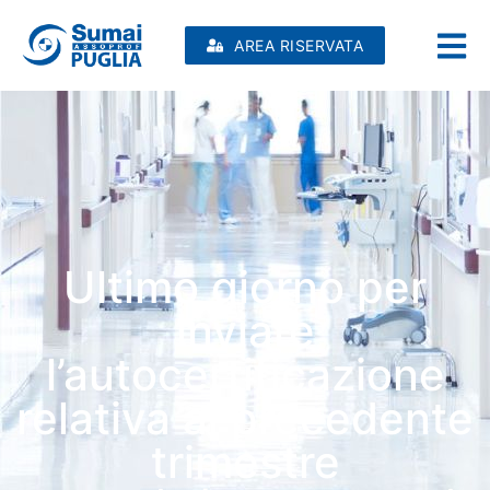
AREA RISERVATA
Ultimo giorno per
inviare
l’autocertificazione
relativa al precedente
trimestre