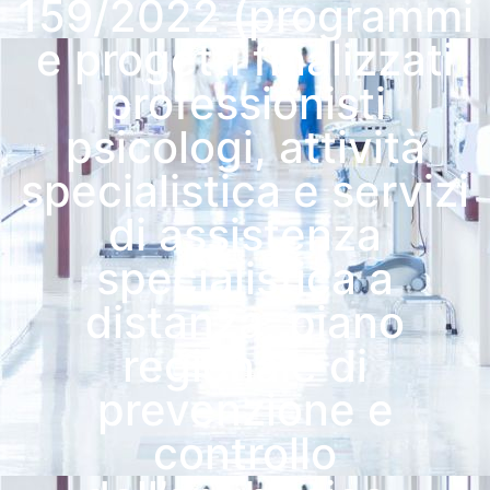
159/2022 (programmi
e progetti finalizzati
professionisti
psicologi, attività
specialistica e servizi
di assistenza
specialistica a
distanza, piano
regionale di
prevenzione e
controllo