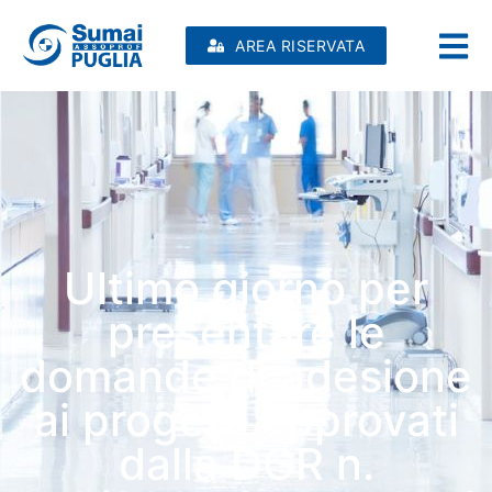
AREA RISERVATA
Ultimo giorno per
presentare le
domande di adesione
ai progetti approvati
dalla DGR n.