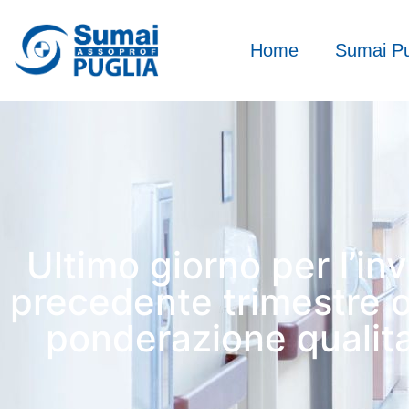
Home
Sumai Pu
Ultimo giorno per l’inv
precedente trimestre o
ponderazione qualitati