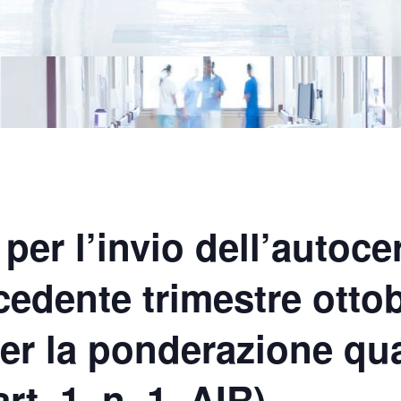
per l’invio dell’autoce
ecedente trimestre ott
er la ponderazione qual
rt. 1, n. 1, AIR)