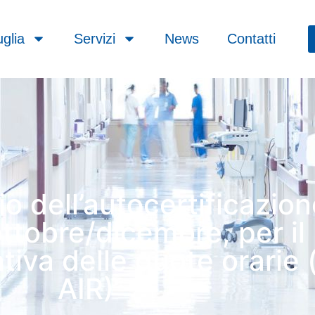
glia
Servizi
News
Contatti
io dell’autocertificazion
ttobre/dicembre, per il
va delle quote orarie (ar
AIR)