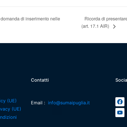
 domanda di inserimento nelle
Ricorda di presentare
(art. 17.1 AIR)
Contatti
Socia
icy (UE)
Email :
info@sumaipuglia.it
rivacy (UE)
ndizioni