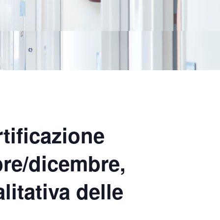
rtificazione
obre/dicembre,
itativa delle