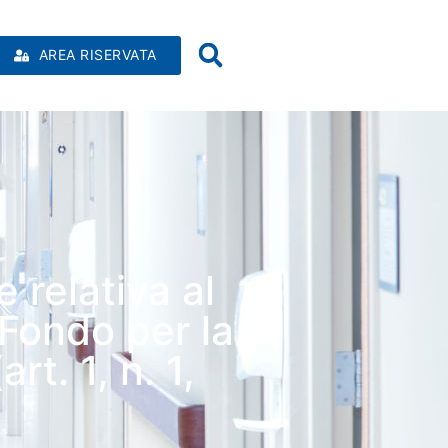
AREA RISERVATA
e relativa al
 Fondo per la
t. 1, n. 1,