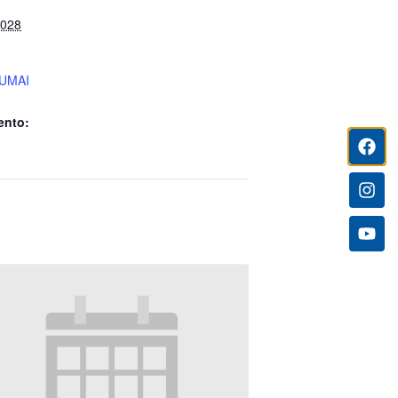
2028
UMAI
ento: