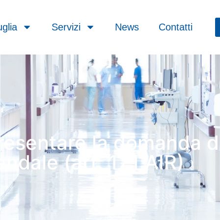
glia
Servizi
News
Contatti
resentare la domanda di
endale (art. 17.1 AIR)