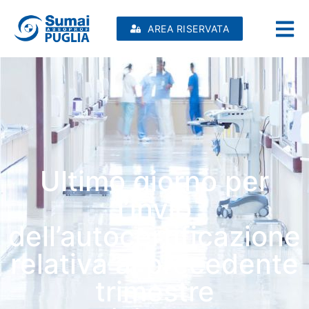
AREA RISERVATA
Ultimo giorno per
l’invio
dell’autocertificazione
relativa al precedente
trimestre