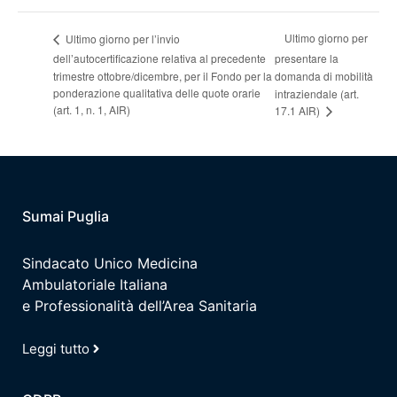
Ultimo giorno per
Ultimo giorno per l’invio
dell’autocertificazione relativa al precedente
presentare la
trimestre ottobre/dicembre, per il Fondo per la
domanda di mobilità
ponderazione qualitativa delle quote orarie
intraziendale (art.
(art. 1, n. 1, AIR)
17.1 AIR)
Sumai Puglia
Sindacato Unico Medicina
Ambulatoriale Italiana
e Professionalità dell’Area Sanitaria
Leggi tutto