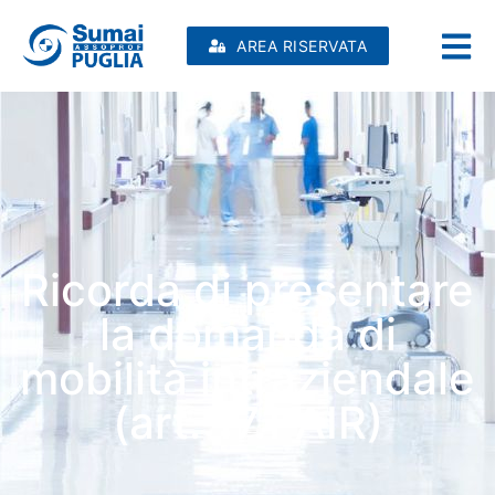
AREA RISERVATA
Ricorda di presentare
la domanda di
mobilità intraziendale
(art. 17.1 AIR)