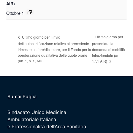
AIR)
Ottobre 1
Ultimo giorno per
Ultimo giorno per l’invio
dell’autocertificazione relativa al precedente
presentare la
trimestre ottobre/dicembre, per il Fondo per la
domanda di mobilità
ponderazione qualitativa delle quote orarie
intraziendale (art.
(art. 1, n. 1, AIR)
17.1 AIR)
Sumai Puglia
Sindacato Unico Medicina
Ambulatoriale Italiana
e Professionalità dell’Area Sanitaria