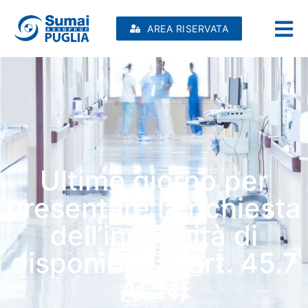
AREA RISERVATA
Ultimo giorno per
presentare la richiesta
dell’indennità di
disponibilità (art. 45.7
ACN)